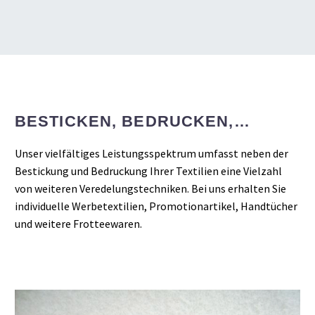
TOPLINE
BESTICKEN, BEDRUCKEN,…
WIR BESTICKEN IHR
HANDTUCH
Unser vielfältiges Leistungsspektrum umfasst neben der
Bestickung und Bedruckung Ihrer Textilien eine Vielzahl
Wir weben, färben, besticken und
von weiteren Veredelungstechniken. Bei uns erhalten Sie
bedrucken verschiedenste Handtücher,
individuelle Werbetextilien, Promotionartikel, Handtücher
Duschtücher und andere Textilien
und weitere Frotteewaren.
individuell nach Ihren Wünschen und
Vorgaben.
W E I T E R L E S E
N